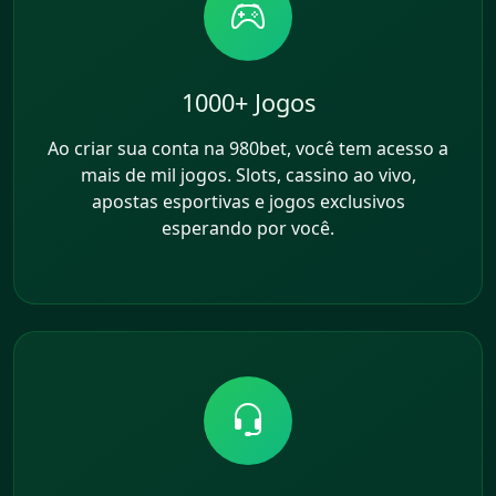
1000+ Jogos
Ao criar sua conta na 980bet, você tem acesso a
mais de mil jogos. Slots, cassino ao vivo,
apostas esportivas e jogos exclusivos
esperando por você.