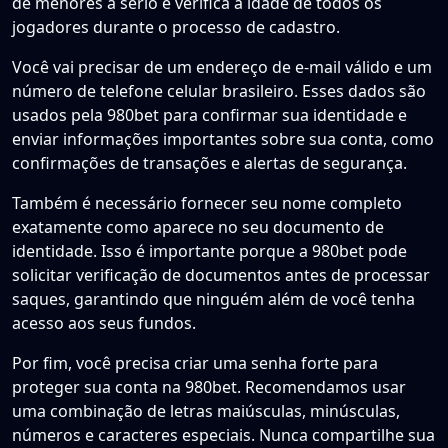
de menores a sério e verifica a idade de todos os
jogadores durante o processo de cadastro.
Você vai precisar de um endereço de e-mail válido e um
número de telefone celular brasileiro. Esses dados são
usados pela 980bet para confirmar sua identidade e
enviar informações importantes sobre sua conta, como
confirmações de transações e alertas de segurança.
Também é necessário fornecer seu nome completo
exatamente como aparece no seu documento de
identidade. Isso é importante porque a 980bet pode
solicitar verificação de documentos antes de processar
saques, garantindo que ninguém além de você tenha
acesso aos seus fundos.
Por fim, você precisa criar uma senha forte para
proteger sua conta na 980bet. Recomendamos usar
uma combinação de letras maiúsculas, minúsculas,
números e caracteres especiais. Nunca compartilhe sua