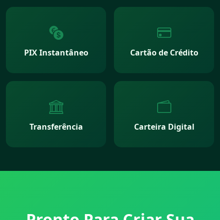
PIX Instantâneo
Cartão de Crédito
Transferência
Carteira Digital
Pronto Para Criar Sua