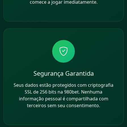
comece a jogar imediatamente.
Segurança Garantida
Seus dados estão protegidos com criptografia
SSL de 256 bits na 980bet. Nenhuma
informação pessoal é compartilhada com
terceiros sem seu consentimento.