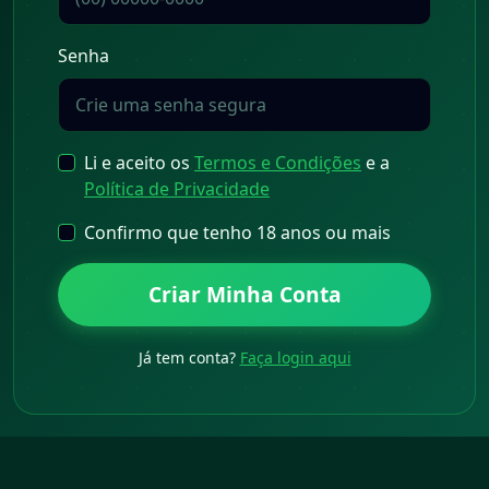
Senha
Li e aceito os
Termos e Condições
e a
Política de Privacidade
Confirmo que tenho 18 anos ou mais
Criar Minha Conta
Já tem conta?
Faça login aqui