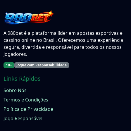
A 980bet é a plataforma líder em apostas esportivas e
cassino online no Brasil. Oferecemos uma experiência
segura, divertida e responsável para todos os nossos
jogadores.
18+
Jogue com Responsabilidade
Links Rápidos
Sobre Nós
Termos e Condições
Política de Privacidade
Jogo Responsável