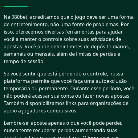
Na 980bet, acreditamos que o jogo deve ser uma forma
de entretenimento, não uma fonte de problemas. Por
isso, oferecemos diversas ferramentas para ajudar
você a manter o controle sobre suas atividades de
apostas. Você pode definir limites de depósito diários,
semanais ou mensais, além de limites de perdas e
tempo de sessão.
Se você sentir que está perdendo o controle, nossa
plataforma permite que você faça uma autoexclusão
temporária ou permanente. Durante esse período, você
não poderá acessar sua conta ou fazer novas apostas.
Também disponibilizamos links para organizações de
apoio a jogadores compulsivos.
Lembre-se: aposte apenas o que você pode perder,
nunca tente recuperar perdas aumentando suas
apostas, e faça pausas regulares. O jogo deve ser