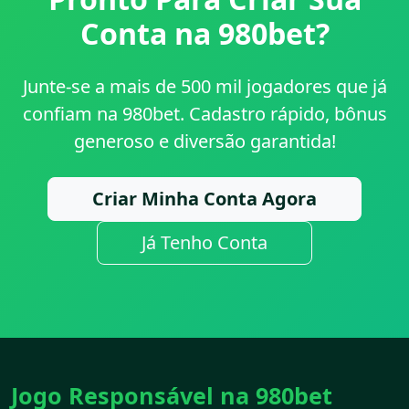
Conta na 980bet?
Junte-se a mais de 500 mil jogadores que já
confiam na 980bet. Cadastro rápido, bônus
generoso e diversão garantida!
Criar Minha Conta Agora
Já Tenho Conta
Jogo Responsável na 980bet