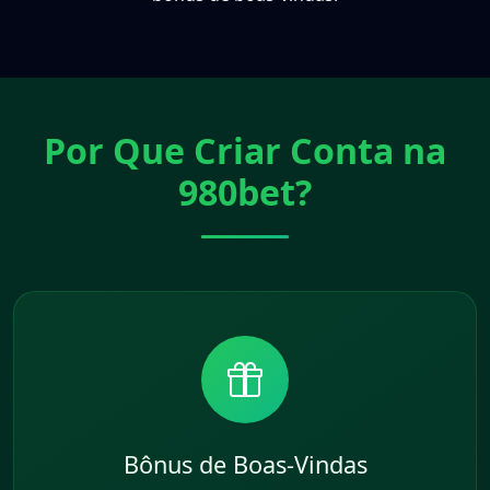
Por Que Criar Conta na
980bet?
Bônus de Boas-Vindas