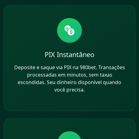
PIX Instantâneo
Deposite e saque via PIX na 980bet. Transações
processadas em minutos, sem taxas
escondidas. Seu dinheiro disponível quando
você precisa.